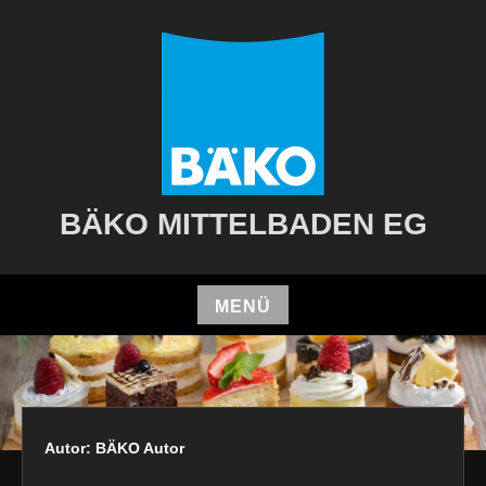
Zum
Inhalt
springen
BÄKO MITTELBADEN EG
MENÜ
Zum
Inhalt
springen
Autor:
BÄKO Autor