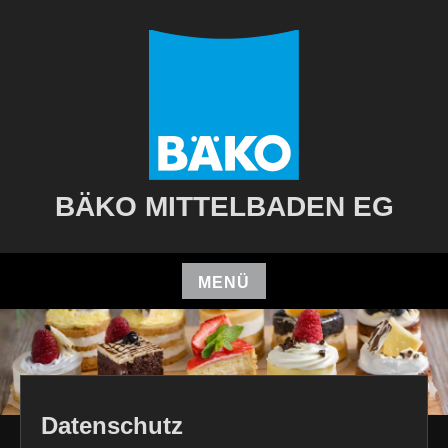
Zum
Inhalt
springen
BÄKO MITTELBADEN EG
MENÜ
Zum
Inhalt
springen
Datenschutz